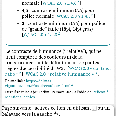
normale [
WCAG
2.0 § 1.4.6
]
4,5
: contraste minimum (AA) pour
police normale [
WCAG
2.0 § 1.4.3
]
3
: contraste minimum (AA) pour police
de “grande” taille (18pt, 14pt gras)
[
WCAG
2.0 § 1.4.3
]
Le contraste de luminance (“relative”), qui ne
tient compte ni des couleurs ni de la
transparence, suit la définition posée par les
règles d'accessibilité du W3C [
WCAG
2.0 « contrast
ratio »
] [
WCAG
2.0 « relative luminance »
].
Permalink :
https://delmas-
rigoutsos.nom.fr/outils/couleurs.html
Dernière mise à jour :
dim. 19 mars 2023
, à l’aide de
Pelican
.
Mentions légales
.
Page suivante : activez ce lien en utilisant
ou un
←
balayage vers la gauche
.